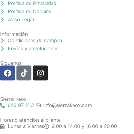
Política de Privacidad
Política de Cookies
Aviso Legal
Información
Condiciones de compra
Envíos y devoluciones
Síguenos
F
T
I
a
i
n
c
k
s
e
t
t
b
o
a
Sierra Keox
o
k
g
623 97 11 31
info@sierrakeox.com
o
r
k
a
Horario atención al cliente
Lunes a Viernes
9:00 a 14:00 y 16:00 a 20:00
m