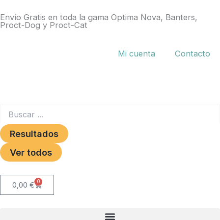
Ir
Envío Gratis en toda la gama Optima Nova, Banters,
al
Proct-Dog y Proct-Cat
contenido
Mi cuenta
Contacto
Search
...
Resultados
Ver todos
0
Carrito
0,00
€