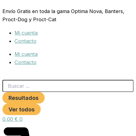
Search
BEBEDERO
Ir
...
PEQUEÑOS
Envío Gratis en toda la gama Optima Nova, Banters,
al
ANIMALES
Proct-Dog y Proct-Cat
contenido
8,5
LTS.
Mi cuenta
cantidad
Contacto
Mi cuenta
Contacto
Resultados
Ver todos
0,00
€
0