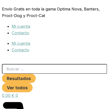
Search
BOMBA
Ir
...
DE
Envío Gratis en toda la gama Optima Nova, Banters,
al
AGUA
Proct-Dog y Proct-Cat
contenido
TETRATEC
WP600
Mi cuenta
cantidad
Contacto
Mi cuenta
Contacto
Resultados
Ver todos
0,00
€
0