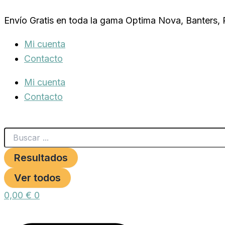
Search
CAN-
Ir
...
TAX
Envío Gratis en toda la gama Optima Nova, Banters,
al
150
GR.COLORANTE
contenido
Mi cuenta
OROPHARRMA
cantidad
Contacto
Mi cuenta
Contacto
Resultados
Ver todos
0,00
€
0