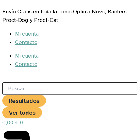
Search
CANAL
Ir
...
COMEDERO
Envío Gratis en toda la gama Optima Nova, Banters,
al
2
Proct-Dog y Proct-Cat
contenido
MTS.
TAPAS
Mi cuenta
ABS
cantidad
Contacto
Mi cuenta
Contacto
Resultados
Ver todos
0,00
€
0