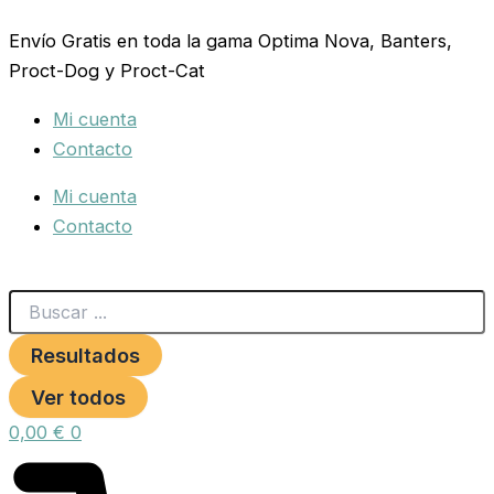
Search
CANTO
Ir
...
25
Envío Gratis en toda la gama Optima Nova, Banters,
al
ML.
Proct-Dog y Proct-Cat
contenido
PETNATURA
cantidad
Mi cuenta
Contacto
Mi cuenta
Contacto
Resultados
Ver todos
0,00
€
0