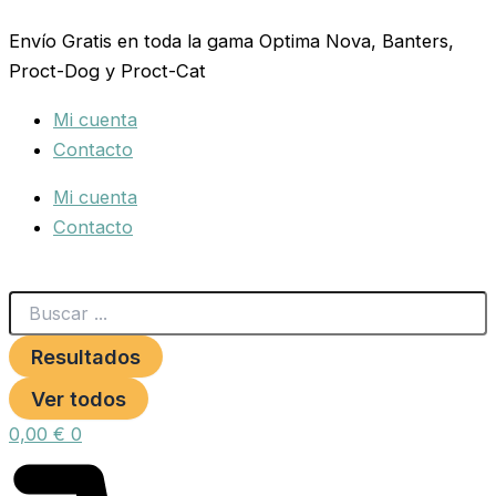
Search
CARTUCHO
Ir
...
STOP
Envío Gratis en toda la gama Optima Nova, Banters,
al
ALGAS
Proct-Dog y Proct-Cat
contenido
M
CF80
Mi cuenta
(x1)
cantidad
Contacto
Mi cuenta
Contacto
Resultados
Ver todos
0,00
€
0