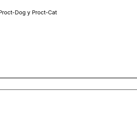
 Proct-Dog y Proct-Cat