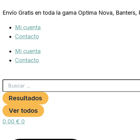
Search
CASA
Ir
...
PAJAROS
Envío Gratis en toda la gama Optima Nova, Banters,
al
NATURALEZA
24X24X24CM.H
contenido
Mi cuenta
cantidad
Contacto
Mi cuenta
Contacto
Resultados
Ver todos
0,00
€
0