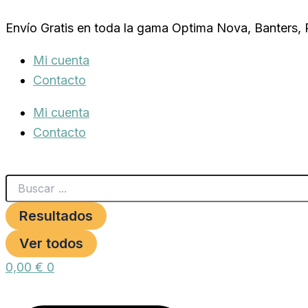
Search
CASILLERO
Ir
...
VERDE
Envío Gratis en toda la gama Optima Nova, Banters,
al
+
FRENTE
contenido
Mi cuenta
cantidad
Contacto
Mi cuenta
Contacto
Resultados
Ver todos
0,00
€
0