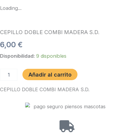
Loading...
CEPILLO DOBLE COMBI MADERA S.D.
6,00
€
CEPILLO
Disponibilidad:
9 disponibles
DOBLE
COMBI
MADERA
Añadir al carrito
S.D.
cantidad
CEPILLO DOBLE COMBI MADERA S.D.