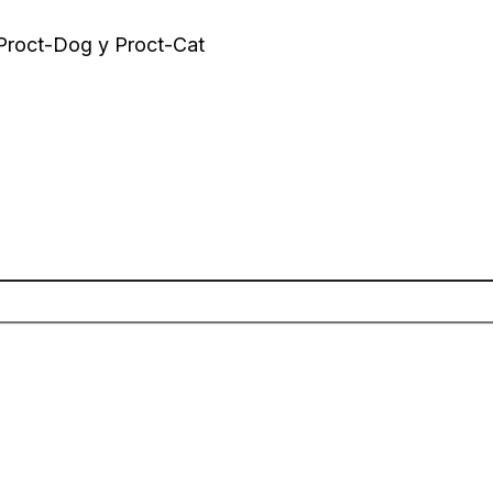
 Proct-Dog y Proct-Cat