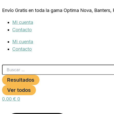
Search
CHAMPU
Ir
...
DERMO
Envío Gratis en toda la gama Optima Nova, Banters,
al
TEA
TREE
contenido
Mi cuenta
OIL
250ml.
Contacto
Petnatura
cantidad
Mi cuenta
Contacto
Resultados
Ver todos
0,00
€
0