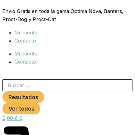
Search
CHAMPU
Ir
...
PELO
Envío Gratis en toda la gama Optima Nova, Banters,
al
BLANCO
Proct-Dog y Proct-Cat
contenido
750ml.
PETNATURA
Mi cuenta
cantidad
Contacto
Mi cuenta
Contacto
Resultados
Ver todos
0,00
€
0