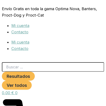
Search
CHAMPU
Ir
...
TABERDOG
Envío Gratis en toda la gama Optima Nova, Banters,
al
TETRAMETRINA
Proct-Dog y Proct-Cat
contenido
+BP
250ml.
Mi cuenta
cantidad
Contacto
Mi cuenta
Contacto
Resultados
Ver todos
0,00
€
0