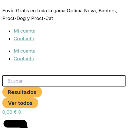
Search
COLLAR
Ir
...
BIOTHANE
Envío Gratis en toda la gama Optima Nova, Banters,
al
BANDERA
Proct-Dog y Proct-Cat
contenido
ESPAÑOLA
40
Mi cuenta
CM.
cantidad
Contacto
Mi cuenta
Contacto
Resultados
Ver todos
0,00
€
0