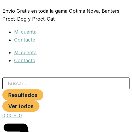
Search
COLLAR
Ir
...
BIOTHANE
Envío Gratis en toda la gama Optima Nova, Banters,
al
BANDERA
Proct-Dog y Proct-Cat
contenido
ESPAÑOLA
60
Mi cuenta
CM.
cantidad
Contacto
Mi cuenta
Contacto
Resultados
Ver todos
0,00
€
0