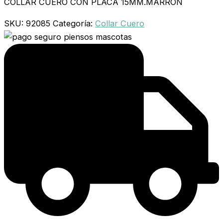
COLLAR CUERO CON PLACA 15MM.MARRON
SKU:
92085
Categoría:
Collar Cuero