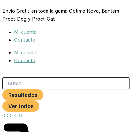
Search
COLLAR
Ir
...
CUERO
Envío Gratis en toda la gama Optima Nova, Banters,
al
CON
Proct-Dog y Proct-Cat
contenido
PLACA
15MM.MARRON
Mi cuenta
cantidad
Contacto
Mi cuenta
Contacto
Resultados
Ver todos
0,00
€
0