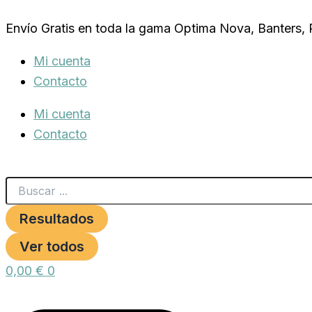
Search
COLLAR
Ir
...
CUERO
Envío Gratis en toda la gama Optima Nova, Banters,
al
CON
PLACA
contenido
Mi cuenta
20
X
Contacto
450
MM.NATURAL
Mi cuenta
cantidad
Contacto
Resultados
Ver todos
0,00
€
0