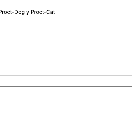
 Proct-Dog y Proct-Cat