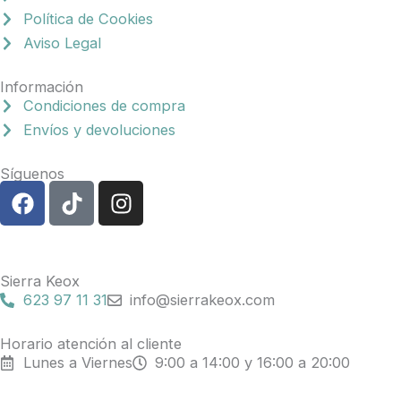
Política de Cookies
Aviso Legal
Información
Condiciones de compra
Envíos y devoluciones
Síguenos
F
T
I
a
i
n
c
k
s
e
t
t
b
o
a
Sierra Keox
o
k
g
623 97 11 31
info@sierrakeox.com
o
r
k
a
Horario atención al cliente
Lunes a Viernes
9:00 a 14:00 y 16:00 a 20:00
m