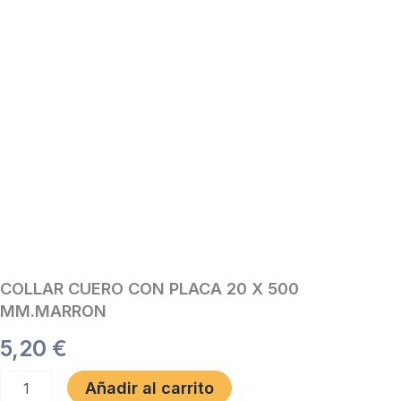
COLLAR CUERO CON PLACA 20 X 500
MM.MARRON
5,20
€
COLLAR
Añadir al carrito
CUERO