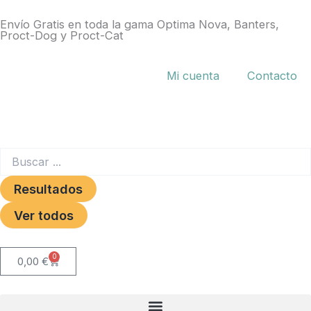
Ir
Envío Gratis en toda la gama Optima Nova, Banters,
al
Proct-Dog y Proct-Cat
contenido
Mi cuenta
Contacto
Search
...
Resultados
Ver todos
0
Carrito
0,00
€