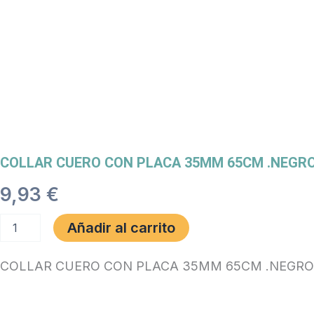
COLLAR CUERO CON PLACA 35MM 65CM .NEGR
9,93
€
COLLAR
Añadir al carrito
CUERO
CON
PLACA
COLLAR CUERO CON PLACA 35MM 65CM .NEGRO
35MM
65CM
.NEGRO