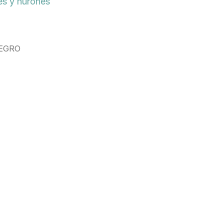
s y hurones
EGRO