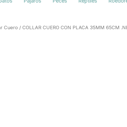
Gatos
Pájaros
Peces
Reptiles
Roedore
ar Cuero
/ COLLAR CUERO CON PLACA 35MM 65CM .N