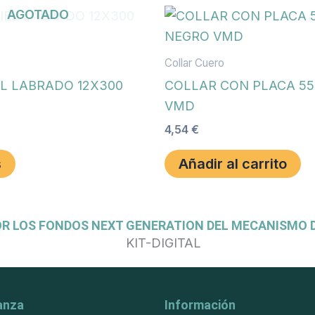
AGOTADO
Collar Cuero
EL LABRADO 12X300
COLLAR CON PLACA 55
VMD
4,54
€
s
Añadir al carrito
OR LOS FONDOS NEXT GENERATION DEL MECANISMO D
anza
Información