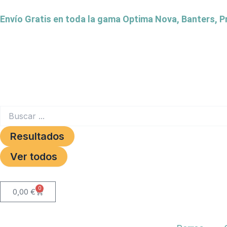
Ir
Envío Gratis en toda la gama Optima Nova, Banters, 
al
contenido
Search
...
Resultados
Ver todos
0
Carrito
0,00
€