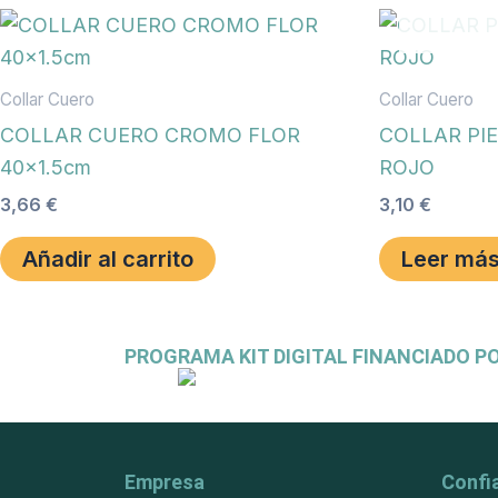
Collar Cuero
Collar Cuero
COLLAR CUERO CROMO FLOR
COLLAR PI
40×1.5cm
ROJO
3,66
€
3,10
€
Añadir al carrito
Leer má
PROGRAMA KIT DIGITAL FINANCIADO P
Empresa
Confi