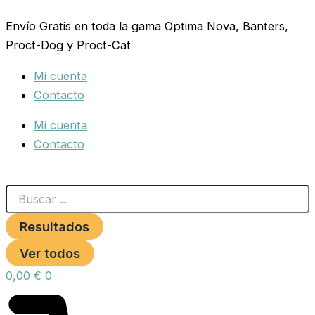
Search
COLLAR
Ir
...
CUERO
Envío Gratis en toda la gama Optima Nova, Banters,
al
CON
Proct-Dog y Proct-Cat
contenido
PLACA
35MM
Mi cuenta
65CM.ROJO
cantidad
Contacto
Mi cuenta
Contacto
Resultados
Ver todos
0,00
€
0