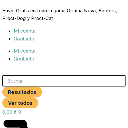
Search
COLLAR
Ir
...
CUERO
Envío Gratis en toda la gama Optima Nova, Banters,
al
COSIDO
Proct-Dog y Proct-Cat
contenido
85cm.
NEGRO
Mi cuenta
Razas
Grandes
Contacto
cantidad
Mi cuenta
Contacto
Resultados
Ver todos
0,00
€
0