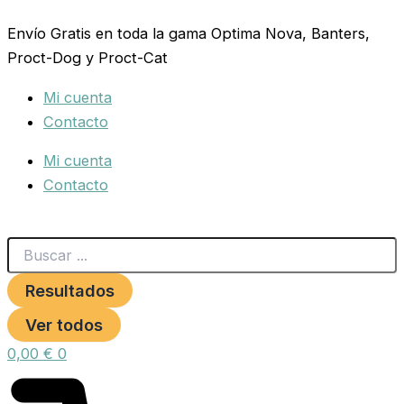
Search
COLLAR
Ir
...
CUERO
Envío Gratis en toda la gama Optima Nova, Banters,
al
LISO
Proct-Dog y Proct-Cat
contenido
12x300mm.
MARRON
Mi cuenta
cantidad
Contacto
Mi cuenta
Contacto
Resultados
Ver todos
0,00
€
0