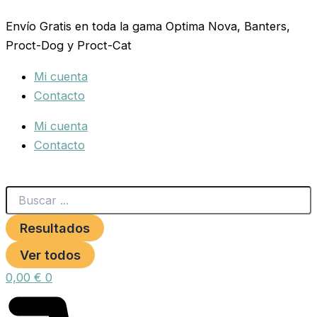
Search
COLLAR
Ir
...
CUERO
Envío Gratis en toda la gama Optima Nova, Banters,
al
LISO
Proct-Dog y Proct-Cat
contenido
20X500MM.NEGRO
S.D
Mi cuenta
cantidad
Contacto
Mi cuenta
Contacto
Resultados
Ver todos
0,00
€
0