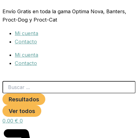
Search
COLLAR
Ir
...
CUERO
Envío Gratis en toda la gama Optima Nova, Banters,
al
LISO
Proct-Dog y Proct-Cat
contenido
35X650MM.NATURAL
cantidad
Mi cuenta
Contacto
Mi cuenta
Contacto
Resultados
Ver todos
0,00
€
0