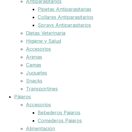
Antiparasitarios
Pipetas Antiparasitarias
Collares Antiparasitarios
Sprays Antiparasitarios
Dietas Veterinaria
Higiene y Salud
Accesorios
Arenas
Camas
Juguetes
Snacks
Transportines
Pájaros
Accesorios
Bebederos Pajaros
Comederos Pajaros
Alimentación