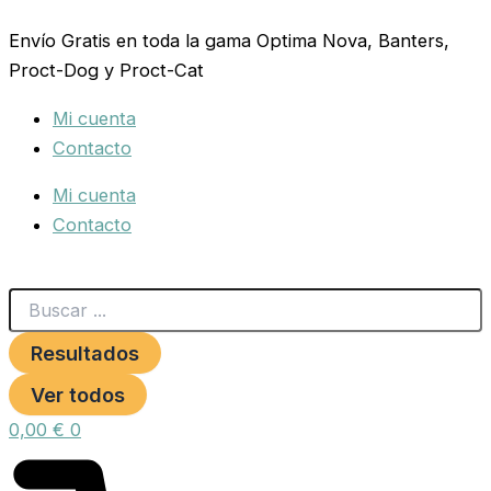
Search
COLLAR
Ir
...
DIAMANTES
Envío Gratis en toda la gama Optima Nova, Banters,
al
20X350-
Proct-Dog y Proct-Cat
contenido
500MM
AZUL
Mi cuenta
cantidad
Contacto
Mi cuenta
Contacto
Resultados
Ver todos
0,00
€
0