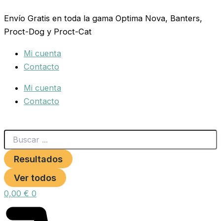
Search
COLLAR
Ir
...
GATO
Envío Gratis en toda la gama Optima Nova, Banters,
al
REFLECTANTE
Proct-Dog y Proct-Cat
contenido
1
x
Mi cuenta
20/25cm.
Verde
Contacto
cantidad
Mi cuenta
Contacto
Resultados
Ver todos
0,00
€
0