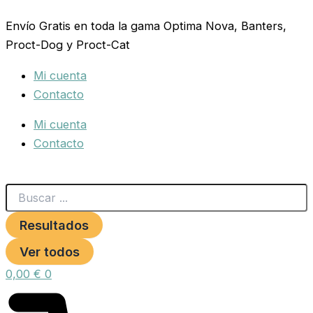
Search
COLLAR
Ir
...
ISABELINO
Envío Gratis en toda la gama Optima Nova, Banters,
al
DELUXE
Proct-Dog y Proct-Cat
contenido
TALLA
L
Mi cuenta
cantidad
Contacto
Mi cuenta
Contacto
Resultados
Ver todos
0,00
€
0