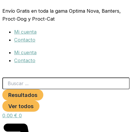
Search
COLLAR
Ir
...
NYLON
Envío Gratis en toda la gama Optima Nova, Banters,
al
15MM
Proct-Dog y Proct-Cat
contenido
25-
35CM.HAPPY
Mi cuenta
DOG
NEGRO
Contacto
**
cantidad
Mi cuenta
Contacto
Resultados
Ver todos
0,00
€
0