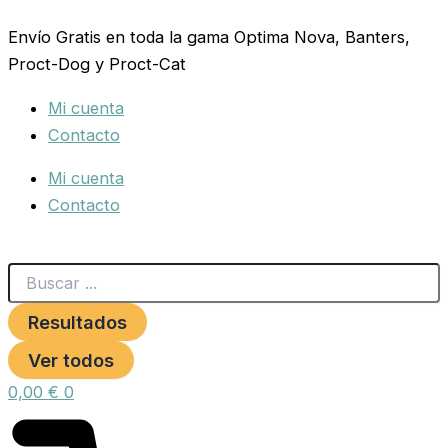
Search
COLLAR
Ir
...
NYLON
Envío Gratis en toda la gama Optima Nova, Banters,
al
BASICO
Proct-Dog y Proct-Cat
contenido
NEGRO
20-
Mi cuenta
30X1CM
cantidad
Contacto
Mi cuenta
Contacto
Resultados
Ver todos
0,00
€
0