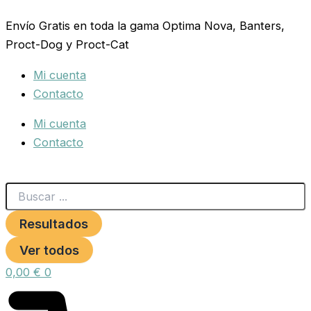
Search
COLLAR
Ir
...
NYLON
Envío Gratis en toda la gama Optima Nova, Banters,
al
REDONDO
Proct-Dog y Proct-Cat
contenido
T/P
(10X500MM).
Mi cuenta
AZUL
cantidad
Contacto
Mi cuenta
Contacto
Resultados
Ver todos
0,00
€
0