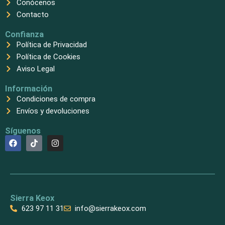
Conócenos
Contacto
Confianza
Política de Privacidad
Política de Cookies
Aviso Legal
Información
Condiciones de compra
Envíos y devoluciones
Síguenos
F
T
I
a
i
n
c
k
s
e
t
t
b
o
a
o
k
g
o
r
k
a
Sierra Keox
m
623 97 11 31
info@sierrakeox.com