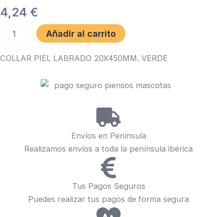
4,24
€
COLLAR
Añadir al carrito
PIEL
LABRADO
COLLAR PIEL LABRADO 20X450MM. VERDE
20X450MM.
VERDE
cantidad
Envíos en Península
Realizamos envíos a toda la península ibérica
Tus Pagos Seguros
Puedes realizar tus pagos de forma segura