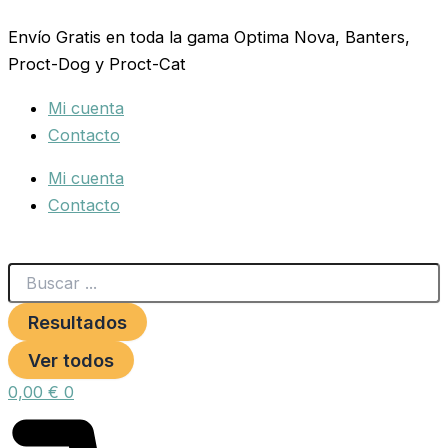
Search
COLLAR
Ir
...
SCUT
Envío Gratis en toda la gama Optima Nova, Banters,
al
AJUSTABLE
Proct-Dog y Proct-Cat
contenido
25x450-
650
Mi cuenta
MARRON
cantidad
Contacto
Mi cuenta
Contacto
Resultados
Ver todos
0,00
€
0