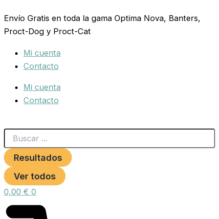
Search
COLUMPIO
Ir
...
TORNADO
Envío Gratis en toda la gama Optima Nova, Banters,
al
M
Proct-Dog y Proct-Cat
contenido
cantidad
Mi cuenta
Contacto
Mi cuenta
Contacto
Resultados
Ver todos
0,00
€
0