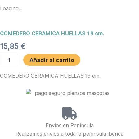
Loading...
COMEDERO CERAMICA HUELLAS 19 cm.
15,85
€
COMEDERO
Añadir al carrito
CERAMICA
HUELLAS
COMEDERO CERAMICA HUELLAS 19 cm.
19
cm.
cantidad
Envíos en Península
Realizamos envíos a toda la península ibérica