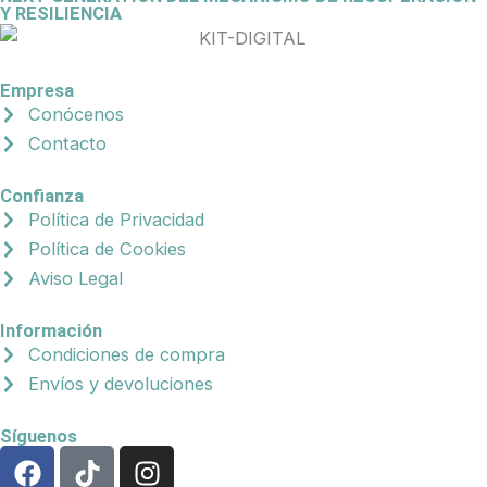
Y RESILIENCIA
Empresa
Conócenos
Contacto
Confianza
Política de Privacidad
Política de Cookies
Aviso Legal
Información
Condiciones de compra
Envíos y devoluciones
Síguenos
F
T
I
a
i
n