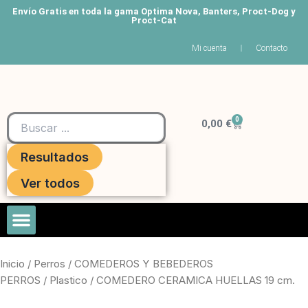
Ir
Envío Gratis en toda la gama Optima Nova, Banters, Proct-Dog y
Proct-Cat
al
contenido
Mi cuenta
Contacto
Search
0
Carrito
...
0,00
€
Resultados
Ver todos
Roedores Y Hurones
Inicio
/
Perros
/
COMEDEROS Y BEBEDEROS
PERROS
/
Plastico
/ COMEDERO CERAMICA HUELLAS 19 cm.