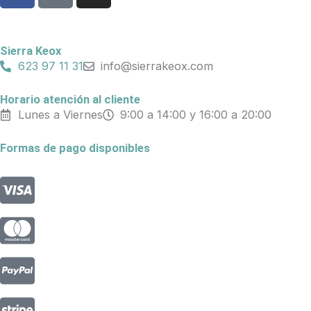
c
k
s
e
t
t
b
o
a
Sierra Keox
o
k
g
623 97 11 31
info@sierrakeox.com
o
r
k
a
Horario atención al cliente
Lunes a Viernes
9:00 a 14:00 y 16:00 a 20:00
m
Formas de pago disponibles