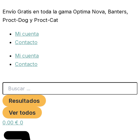
Search
COMEDERO
Ir
...
CIOTTOLI
Envío Gratis en toda la gama Optima Nova, Banters,
al
0.3
Proct-Dog y Proct-Cat
contenido
LTS.T/P
GRIS
Mi cuenta
***
cantidad
Contacto
Mi cuenta
Contacto
Resultados
Ver todos
0,00
€
0