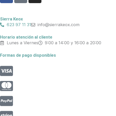
c
k
s
e
t
t
b
o
a
Sierra Keox
o
k
g
623 97 11 31
info@sierrakeox.com
o
r
k
a
Horario atención al cliente
Lunes a Viernes
9:00 a 14:00 y 16:00 a 20:00
m
Formas de pago disponibles