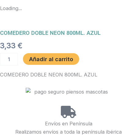
Loading...
COMEDERO DOBLE NEON 800ML. AZUL
3,33
€
COMEDERO
Añadir al carrito
DOBLE
NEON
COMEDERO DOBLE NEON 800ML. AZUL
800ML.
AZUL
cantidad
Envíos en Península
Realizamos envíos a toda la península ibérica