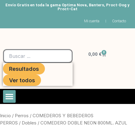
Ir
Envío Gratis en toda la gama Optima Nova, Banters, Proct-Dog y
Proct-Cat
al
contenido
Mi cuenta
Contacto
Search
0
Carrito
...
0,00
€
Resultados
Ver todos
Roedores Y Hurones
Inicio
/
Perros
/
COMEDEROS Y BEBEDEROS
PERROS
/
Dobles
/ COMEDERO DOBLE NEON 800ML. AZUL