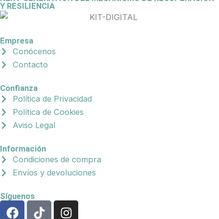
Y RESILIENCIA
Empresa
Conócenos
Contacto
Confianza
Política de Privacidad
Política de Cookies
Aviso Legal
Información
Condiciones de compra
Envíos y devoluciones
Síguenos
F
T
I
a
i
n