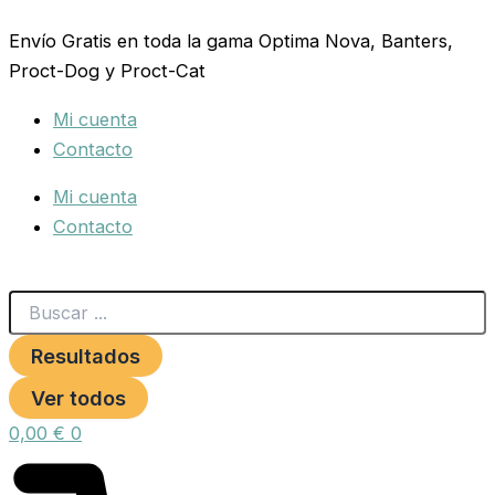
Search
COMEDERO
Ir
...
PLASTICO
Envío Gratis en toda la gama Optima Nova, Banters,
al
SURE
Proct-Dog y Proct-Cat
contenido
LOCK
300
Mi cuenta
ML.
cantidad
Contacto
Mi cuenta
Contacto
Resultados
Ver todos
0,00
€
0