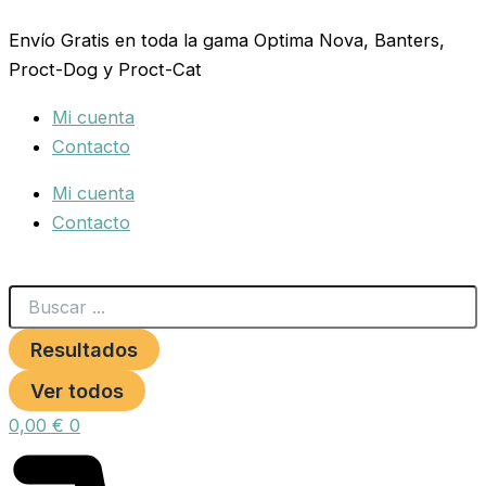
Search
COMEDERO
Ir
...
SELENE
Envío Gratis en toda la gama Optima Nova, Banters,
al
cantidad
Proct-Dog y Proct-Cat
contenido
Mi cuenta
Contacto
Mi cuenta
Contacto
Resultados
Ver todos
0,00
€
0