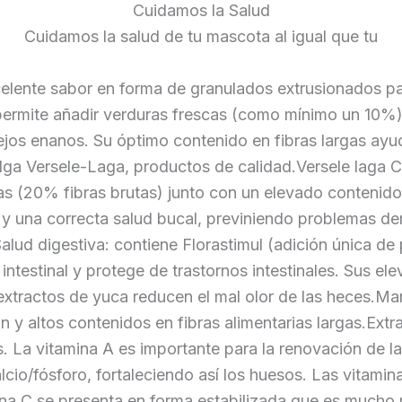
Cuidamos la Salud
Cuidamos la salud de tu mascota al igual que tu
celente sabor en forma de granulados extrusionados pa
permite añadir verduras frescas (como mínimo un 10%)
jos enanos. Su óptimo contenido en fibras largas ayud
elga Versele-Laga, productos de calidad.Versele laga
ras (20% fibras brutas) junto con un elevado contenid
 y una correcta salud bucal, previniendo problemas 
alud digestiva: contiene Florastimul (adición única d
ntestinal y protege de trastornos intestinales. Sus ele
s extractos de yuca reducen el mal olor de las heces.
 y altos contenidos en fibras alimentarias largas.Extr
. La vitamina A es importante para la renovación de las
lcio/fósforo, fortaleciendo así los huesos. Las vitami
amina C se presenta en forma estabilizada que es mucho