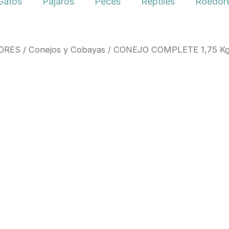
Gatos
Pájaros
Peces
Reptiles
Roedore
ORES
/
Conejos y Cobayas
/ CONEJO COMPLETE 1,75 Kg.