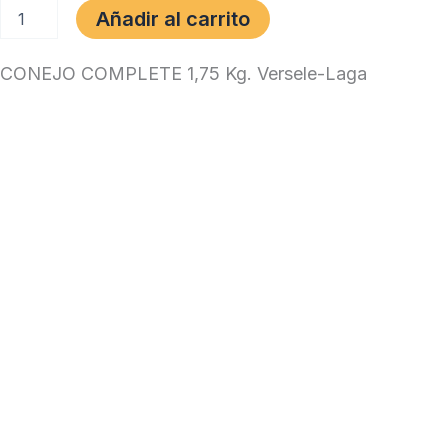
CONEJO
Añadir al carrito
COMPLETE
1,75
Kg.
CONEJO COMPLETE 1,75 Kg. Versele-Laga
Versele-
Laga
cantidad