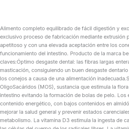
Alimento completo equilibrado de fácil digestión y ex
exclusivo proceso de fabricación mediante extrusión 
apetitoso y con una elevada aceptación entre los cone
funcionamiento del intestino. Producto de la marca b
claves:Óptimo desgaste dental: las fibras largas ente
masticación, consiguiendo un buen desgaste dentario
los conejos a causa de una alimentación inadecuada.S
OligoSacáridos (MOS), sustancia que estimula la flora i
intestino evitando la formación de bolas de pelo. Lo
contenido energético, con bajos contenidos en almidón
mejorar la salud general y prevenir estados carenciales
metabolismo. La vitamina D3 estimula la ingesta de ca
las células del cuerpo de los radicales libres. La vit