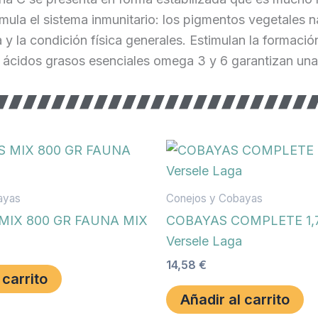
a el sistema inmunitario: los pigmentos vegetales nat
a y la condición física generales. Estimulan la formac
 ácidos grasos esenciales omega 3 y 6 garantizan una p
ayas
Conejos y Cobayas
MIX 800 GR FAUNA MIX
COBAYAS COMPLETE 1,7
Versele Laga
14,58
€
 carrito
Añadir al carrito