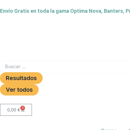
Ir
Envío Gratis en toda la gama Optima Nova, Banters, 
al
contenido
Search
...
Resultados
Ver todos
0
Carrito
0,00
€