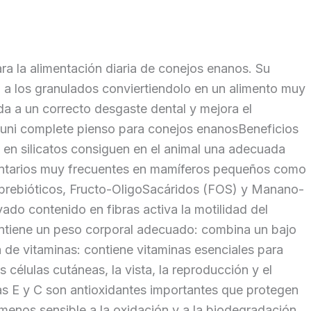
ra la alimentación diaria de conejos enanos. Su
 a los granulados conviertiendolo en un alimento muy
a a un correcto desgaste dental y mejora el
 Cuni complete pienso para conejos enanosBeneficios
o en silicatos consiguen en el animal una adecuada
dentarios muy frecuentes en mamíferos pequeños como
e prebióticos, Fructo-OligoSacáridos (FOS) y Manano-
vado contenido en fibras activa la motilidad del
Mantiene un peso corporal adecuado: combina un bajo
a de vitaminas: contiene vitaminas esenciales para
 células cutáneas, la vista, la reproducción y el
nas E y C son antioxidantes importantes que protegen
 menos sensible a la oxidación y a la biodegradación,