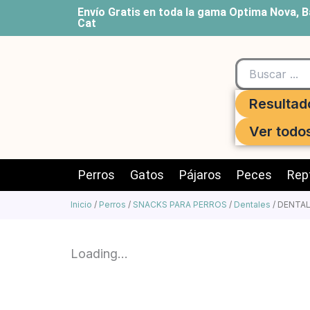
Ir
Envío Gratis en toda la gama Optima Nova, B
Cat
al
contenido
Search
...
Resultad
Ver todo
Perros
Gatos
Pájaros
Peces
Rept
Inicio
/
Perros
/
SNACKS PARA PERROS
/
Dentales
/ DENTAL
Loading...