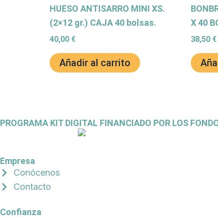
HUESO ANTISARRO MINI XS.
BONBR
(2×12 gr.) CAJA 40 bolsas.
X 40 B
40,00
€
38,50
€
Añadir al carrito
Añad
PROGRAMA KIT DIGITAL FINANCIADO POR LOS FOND
Empresa
Conócenos
Contacto
Confianza