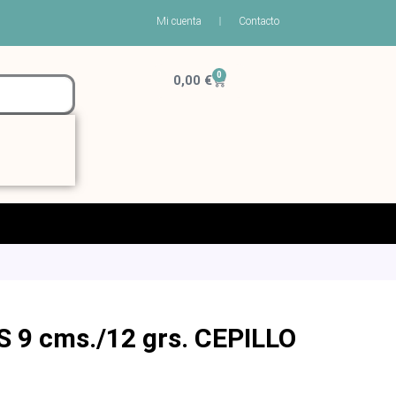
Mi cuenta
Contacto
0
Carrito
0,00
€
9 cms./12 grs. CEPILLO