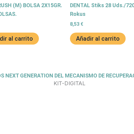
USH (M) BOLSA 2X15GR.
DENTAL Stiks 28 Uds./720
OLSAS.
Rokus
8,53
€
ir al carrito
Añadir al carrito
OS NEXT GENERATION DEL MECANISMO DE RECUPERAC