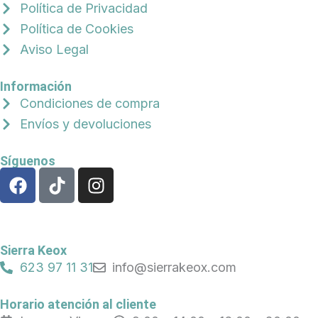
Política de Privacidad
Política de Cookies
Aviso Legal
Información
Condiciones de compra
Envíos y devoluciones
Síguenos
F
T
I
a
i
n
c
k
s
e
t
t
b
o
a
Sierra Keox
o
k
g
623 97 11 31
info@sierrakeox.com
o
r
k
a
Horario atención al cliente
m