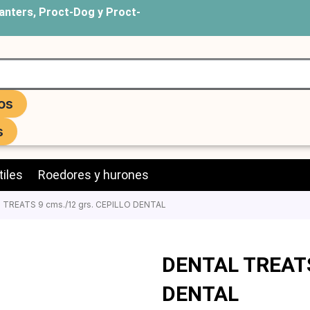
anters, Proct-Dog y Proct-
os
s
iles
Roedores y hurones
 TREATS 9 cms./12 grs. CEPILLO DENTAL
DENTAL TREATS 
DENTAL