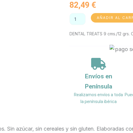
82,49
€
DENTAL
AÑADIR AL CAR
TREATS
9
cms./12
DENTAL TREATS 9 cms./12 grs.
grs.
CEPILLO
DENTAL
cantidad
Envíos en
Península
Realizamos envíos a toda
Pued
la península ibérica
os. Sin azúcar, sin cereales y sin gluten. Elaboradas c