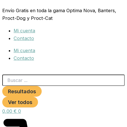
Search
ESPARRAGO
Ir
...
BLANCO
Envío Gratis en toda la gama Optima Nova, Banters,
al
ARGENTEUIL
Proct-Dog y Proct-Cat
contenido
SOBRE
cantidad
Mi cuenta
Contacto
Mi cuenta
Contacto
Resultados
Ver todos
0,00
€
0