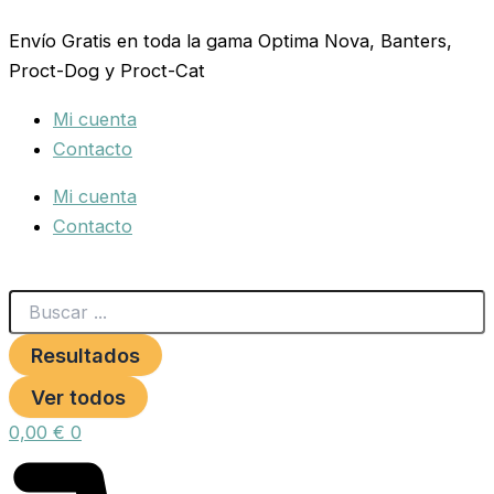
Search
ESPINACA
Ir
...
BUTTERFLAY
Envío Gratis en toda la gama Optima Nova, Banters,
al
SOBRE
Proct-Dog y Proct-Cat
contenido
cantidad
Mi cuenta
Contacto
Mi cuenta
Contacto
Resultados
Ver todos
0,00
€
0