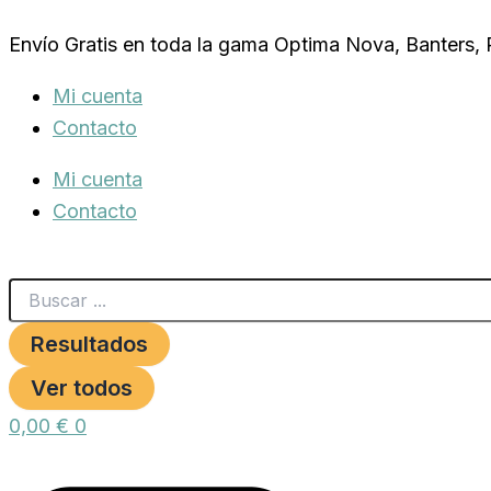
Search
ESTERILIZADOR
Ir
...
TETRATEC
Envío Gratis en toda la gama Optima Nova, Banters,
al
UV400
cantidad
contenido
Mi cuenta
Contacto
Mi cuenta
Contacto
Resultados
Ver todos
0,00
€
0