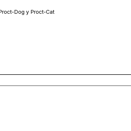
 Proct-Dog y Proct-Cat