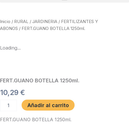
Inicio
/
RURAL
/
JARDINERIA
/
FERTILIZANTES Y
ABONOS
/ FERT.GUANO BOTELLA 1250ml.
Loading...
FERT.GUANO BOTELLA 1250ml.
10,29
€
FERT.GUANO
Añadir al carrito
BOTELLA
1250ml.
FERT.GUANO BOTELLA 1250ml.
cantidad