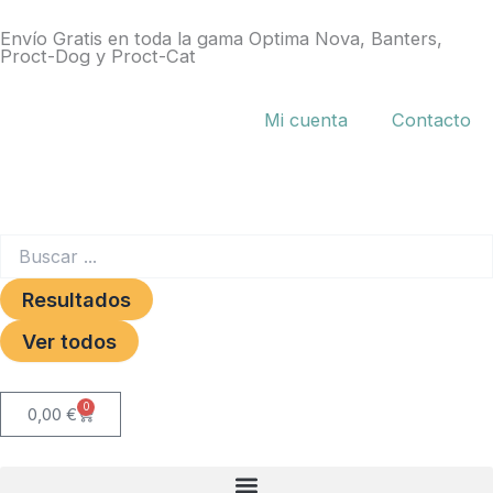
Ir
Envío Gratis en toda la gama Optima Nova, Banters,
al
Proct-Dog y Proct-Cat
contenido
Mi cuenta
Contacto
Search
...
Resultados
Ver todos
0
Carrito
0,00
€