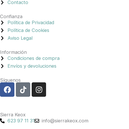
Contacto
Confianza
Política de Privacidad
Política de Cookies
Aviso Legal
Información
Condiciones de compra
Envíos y devoluciones
Síguenos
F
T
I
a
i
n
c
k
s
e
t
t
b
o
a
Sierra Keox
o
k
g
623 97 11 31
info@sierrakeox.com
o
r