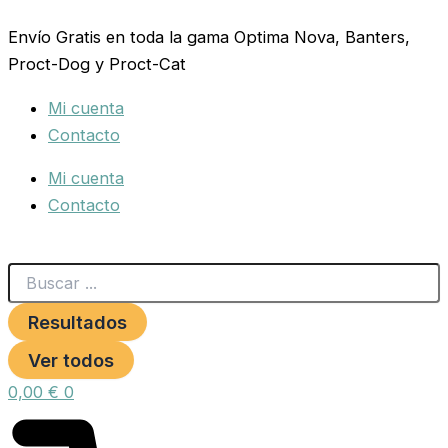
Search
FILTRO
Ir
...
CON
Envío Gratis en toda la gama Optima Nova, Banters,
al
LLAVE
Proct-Dog y Proct-Cat
contenido
cantidad
Mi cuenta
Contacto
Mi cuenta
Contacto
Resultados
Ver todos
0,00
€
0