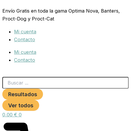
Search
FLEXI
Ir
...
DESIGN
Envío Gratis en toda la gama Optima Nova, Banters,
al
M
Proct-Dog y Proct-Cat
contenido
Cordon
5
Mi cuenta
mts.
AZUL
Contacto
cantidad
Mi cuenta
Contacto
Resultados
Ver todos
0,00
€
0