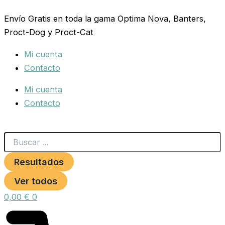
Search
FLEXI
Ir
...
NUEVO
Envío Gratis en toda la gama Optima Nova, Banters,
al
CLASSIC
Proct-Dog y Proct-Cat
contenido
XS
Cinta
Mi cuenta
3
mts.
Contacto
Rojo
cantidad
Mi cuenta
Contacto
Resultados
Ver todos
0,00
€
0