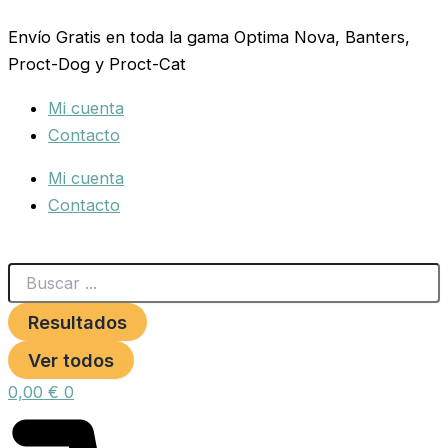
Search
FLEXI
Ir
...
NUEVO
Envío Gratis en toda la gama Optima Nova, Banters,
al
CLASSIC
Proct-Dog y Proct-Cat
contenido
XS
Cordon
Mi cuenta
3
mts.
Contacto
Negro
cantidad
Mi cuenta
Contacto
Resultados
Ver todos
0,00
€
0