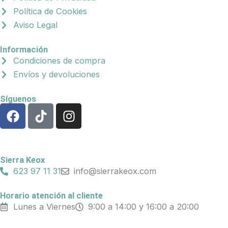
Política de Cookies
Aviso Legal
Información
Condiciones de compra
Envíos y devoluciones
Síguenos
F
T
I
a
i
n
c
k
s
e
t
t
b
o
a
Sierra Keox
o
k
g
623 97 11 31
info@sierrakeox.com
o
r
k
a
Horario atención al cliente
Lunes a Viernes
9:00 a 14:00 y 16:00 a 20:00
m