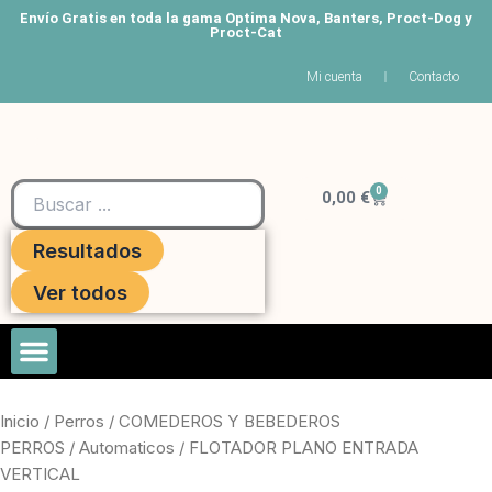
Ir
Envío Gratis en toda la gama Optima Nova, Banters, Proct-Dog y
Proct-Cat
al
contenido
Mi cuenta
Contacto
Search
0
Carrito
...
0,00
€
Resultados
Ver todos
Roedores Y Hurones
Inicio
/
Perros
/
COMEDEROS Y BEBEDEROS
PERROS
/
Automaticos
/ FLOTADOR PLANO ENTRADA
VERTICAL