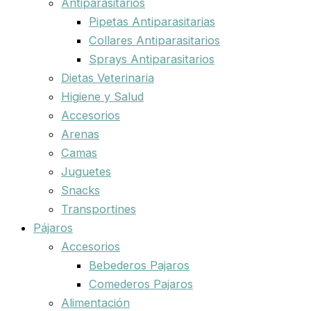
Antiparasitarios
Pipetas Antiparasitarias
Collares Antiparasitarios
Sprays Antiparasitarios
Dietas Veterinaria
Higiene y Salud
Accesorios
Arenas
Camas
Juguetes
Snacks
Transportines
Pájaros
Accesorios
Bebederos Pajaros
Comederos Pajaros
Alimentación