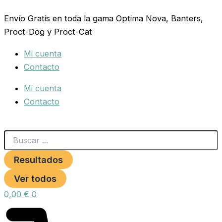
Search
FONDO
Ir
...
JAULA
Envío Gratis en toda la gama Optima Nova, Banters,
al
KRISTAL
Proct-Dog y Proct-Cat
contenido
5
KG.
Mi cuenta
PRESTIGE
cantidad
Contacto
Mi cuenta
Contacto
Resultados
Ver todos
0,00
€
0